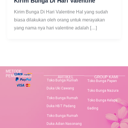
Kirim Bunga Di Hari Valentine
Kirim Bunga Di Hari Valentine Hal yang sudah
biasa dilakukan oleh orang untuk merayakan
yang nama nya hari valentine adalah […]
METODE
PEMBAYARAN
ARTIKEL
GROUP KAMI
Toko Bunga Rumah
Toko Bunga Papan
Duka Uki Cawang
Toko Bunga Nazura
Toko Bunga Rumah
Toko Bunga Kelapa
Duka HBT Padang
Gading
Toko Bunga Rumah
Duka Adian Nasonang