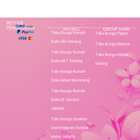
METODE
PEMBAYARAN
ARTIKEL
GROUP KAMI
Toko Bunga Rumah
Toko Bunga Papan
Duka Uki Cawang
Toko Bunga Nazura
Toko Bunga Rumah
Toko Bunga Kelapa
Duka HBT Padang
Gading
Toko Bunga Rumah
Duka Adian Nasonang
Toko Bunga Rumah
Duka St. Carolus
Jakarta
Toko Bunga disekitar
Grand Heaven Funeral
Home Jakarta