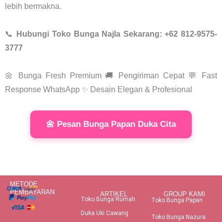
lebih bermakna.
📞
Hubungi Toko Bunga Najla Sekarang: +62 812-9575-
3777
🌼 Bunga Fresh Premium 🚚 Pengiriman Cepat 💬 Fast
Response WhatsApp ✨ Desain Elegan & Profesional
🌼 Pesan Bunga Papan Duka Cita
METODE
PEMBAYARAN
ARTIKEL
GROUP KAMI
Toko Bunga Rumah
Toko Bunga Papan
Duka Uki Cawang
Toko Bunga Nazura