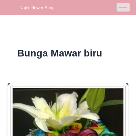
Skip
Najla Flower Shop
to
content
Bunga Mawar biru