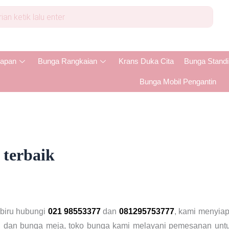
apan
Bunga Rangkaian
Krans Duka Cita
Bunga Stand
Bunga Mobil Pengantin
terbaik
biru hubungi
021 98553377
dan
081295753777
, kami menyiap
 dan bunga meja, toko bunga kami melayani pemesanan untuk