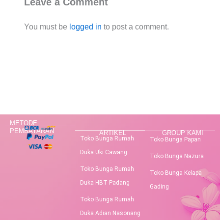
Leave a Comment
You must be
logged in
to post a comment.
METODE
PEMBAYARAN
ARTIKEL
GROUP KAMI
Toko Bunga Rumah
Toko Bunga Papan
Duka Uki Cawang
Toko Bunga Nazura
Toko Bunga Rumah
Toko Bunga Kelapa
Duka HBT Padang
Gading
Toko Bunga Rumah
Duka Adian Nasonang