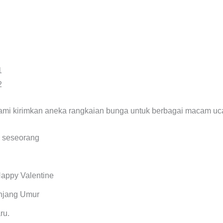
1
2
mi kirimkan aneka rangkaian bunga untuk berbagai macam ucap
l seseorang
Happy Valentine
njang Umur
ru.