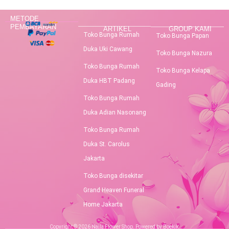
METODE
PEMBAYARAN
ARTIKEL
GROUP KAMI
Toko Bunga Rumah
Toko Bunga Papan
Duka Uki Cawang
Toko Bunga Nazura
Toko Bunga Rumah
Toko Bunga Kelapa
Duka HBT Padang
Gading
Toko Bunga Rumah
Duka Adian Nasonang
Toko Bunga Rumah
Duka St. Carolus
Jakarta
Toko Bunga disekitar
Grand Heaven Funeral
Home Jakarta
Copyright © 2026 Najla Flower Shop. Powered by Boekik.