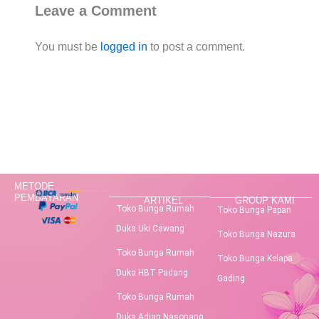
Leave a Comment
You must be
logged in
to post a comment.
METODE
PEMBAYARAN
ARTIKEL
GROUP KAMI
Toko Bunga Rumah
Toko Bunga Papan
Duka Uki Cawang
Toko Bunga Nazura
Toko Bunga Rumah
Toko Bunga Kelapa
Duka HBT Padang
Gading
Toko Bunga Rumah
Duka Adian Nasonang