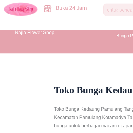
Skip
Buka 24 Jam
to
content
Najla Flower Shop
Bunga P
Toko Bunga Kedau
Toko Bunga Kedaung Pamulang Tangera
Kecamatan Pamulang Kotamadya Tanger
bunga untuk berbagai macam ucapan s