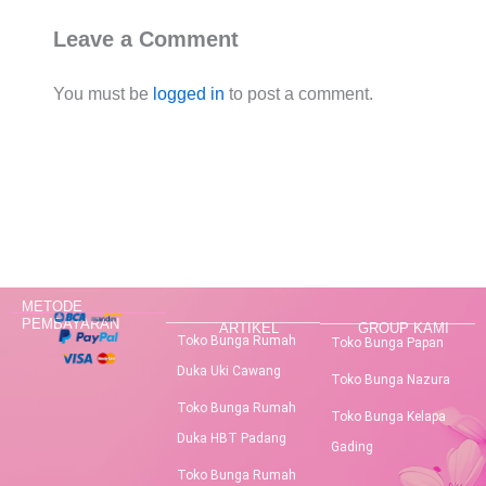
Leave a Comment
You must be
logged in
to post a comment.
METODE
PEMBAYARAN
ARTIKEL
GROUP KAMI
Toko Bunga Rumah
Toko Bunga Papan
Duka Uki Cawang
Toko Bunga Nazura
Toko Bunga Rumah
Toko Bunga Kelapa
Duka HBT Padang
Gading
Toko Bunga Rumah