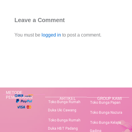
Leave a Comment
You must be
logged in
to post a comment.
METODE
PEMBAYARAN
ARTIKEL
GROUP KAMI
Toko Bunga Rumah
Toko Bunga Papan
Duka Uki Cawang
Toko Bunga Nazura
Toko Bunga Rumah
Toko Bunga Kelapa
Duka HBT Padang
Gading