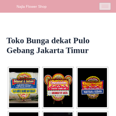
Skip
Najla Flower Shop
to
content
Toko Bunga dekat Pulo
Gebang Jakarta Timur