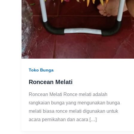
Toko Bunga
Roncean Melati
Roncean Melati Ronce melati adalah
rangkaian bunga yang mengunakan bunga
melati biasa ronce melati digunakan untuk
acara pernikahan dan acara […]