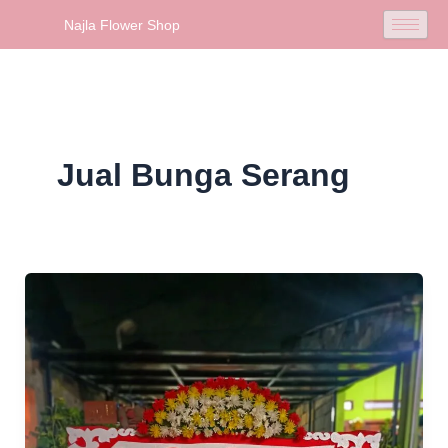
Skip
Najla Flower Shop
to
content
Jual Bunga Serang