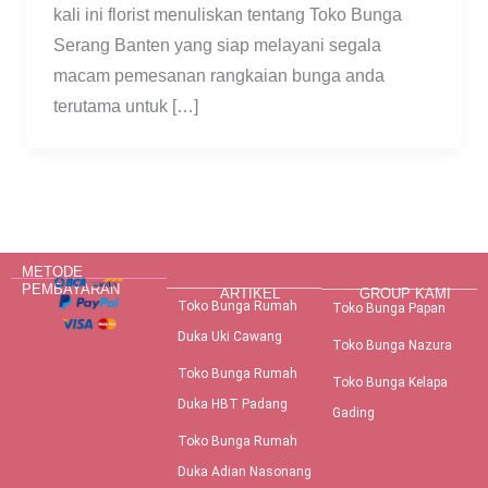
kali ini florist menuliskan tentang Toko Bunga
Serang Banten yang siap melayani segala
macam pemesanan rangkaian bunga anda
terutama untuk […]
METODE
PEMBAYARAN
ARTIKEL
GROUP KAMI
Toko Bunga Rumah
Toko Bunga Papan
Duka Uki Cawang
Toko Bunga Nazura
Toko Bunga Rumah
Toko Bunga Kelapa
Duka HBT Padang
Gading
Toko Bunga Rumah
Duka Adian Nasonang