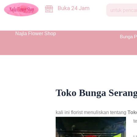
Skip
Buka 24 Jam
to
content
Najla Flower Shop
Bunga P
Toko Bunga Serang
kali ini florist menuliskan tentang
Tok
t