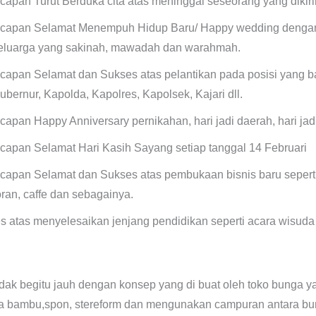
capan Turut Berduka cita atas meninggal seseorang yang dikiri
capan Selamat Menempuh Hidup Baru/ Happy wedding denga
eluarga yang sakinah, mawadah dan warahmah.
capan Selamat dan Sukses atas pelantikan pada posisi yang bar
ubernur, Kapolda, Kapolres, Kapolsek, Kajari dll.
capan Happy Anniversary pernikahan, hari jadi daerah, hari ja
capan Selamat Hari Kasih Sayang setiap tanggal 14 Februari
capan Selamat dan Sukses atas pembukaan bisnis baru seperti t
ran, caffe dan sebagainya.
atas menyelesaikan jenjang pendidikan seperti acara wisuda d
idak begitu jauh dengan konsep yang di buat oleh toko bunga y
ambu,spon, stereform dan mengunakan campuran antara bunga