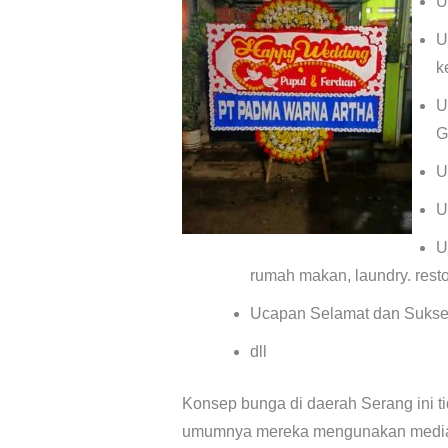
U
U
k
U
G
U
U
U
rumah makan, laundry. resto
Ucapan Selamat dan Sukses 
dll
Konsep bunga di daerah Serang ini t
umumnya mereka mengunakan media b