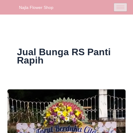
Skip
Najla Flower Shop
to
content
Jual Bunga RS Panti
Rapih