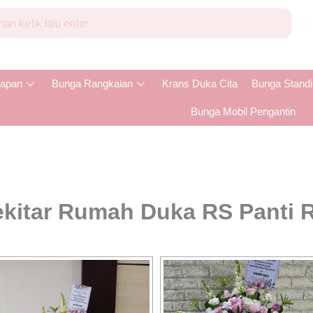
apan
Bunga Rangkaian
Krans Duka Cita
Bunga Stand
Bunga Mobil Pengantin
ekitar Rumah Duka RS Panti 