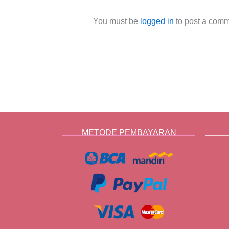
You must be
logged in
to post a comm
METODE PEMBAYARAN