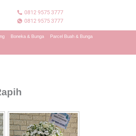
0812 9575 3777
0812 9575 3777
ing
Boneka & Bunga
Parcel Buah & Bunga
Rapih