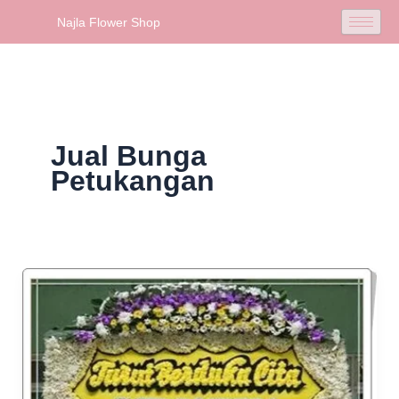
Skip
Najla Flower Shop
to
content
Jual Bunga
Petukangan