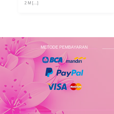
2 M […]
METODE PEMBAYARAN