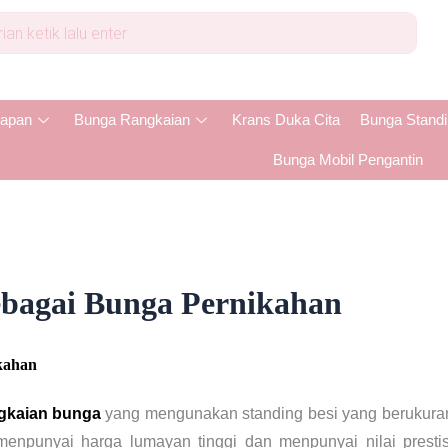
apan
Bunga Rangkaian
Krans Duka Cita
Bunga Stand
Bunga Mobil Pengantin
ebagai Bunga Pernikahan
kahan
gkaian bunga
yang mengunakan standing besi yang berukuran 
menpunyai harga lumayan tinggi dan menpunyai nilai prestis