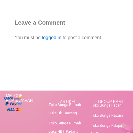
Leave a Comment
You must be
logged in
to post a comment.
METODE
PEMBAYARAN
ARTIKEL
GROUP KAMI
Toko Bunga Rumah
Toko Bunga Papan
Duka Uki Cawang
Toko Bunga Nazura
Toko Bunga Rumah
Toko Bunga Kelapa
Duka HBT Padang