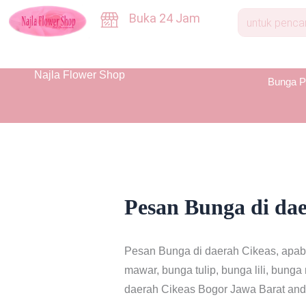
Skip
Buka 24 Jam
to
content
Najla Flower Shop
Bunga P
Pesan Bunga di da
Pesan Bunga di daerah Cikeas, apabi
mawar, bunga tulip, bunga lili, bung
daerah Cikeas Bogor Jawa Barat anda