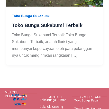
Toko Bunga Sukabumi
Toko Bunga Sukabumi Terbaik
Toko Bunga Sukabumi Terbaik Toko Bunga
Sukabumi Terbaik, adalah florist yang
mempunyai kepercayaan oleh para pelanggan
nya untuk mengirimkan rangkaian […]
METODE
PEMBAYARAN
ARTIKEL
GROUP KAMI
Toko Bunga Rumah
Toko Bunga Papan
Duka Uki Cawang
Toko Bunga Nazura