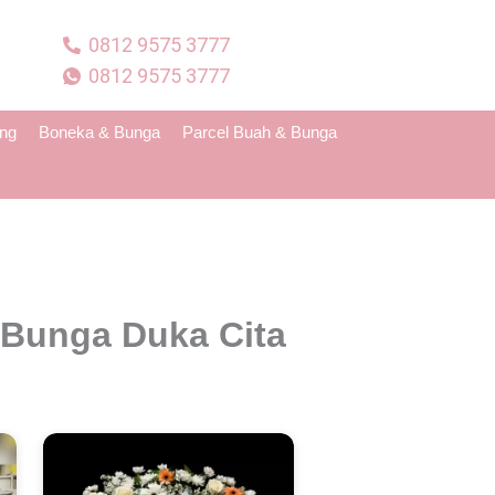
0812 9575 3777
0812 9575 3777
ing
Boneka & Bunga
Parcel Buah & Bunga
 Bunga Duka Cita