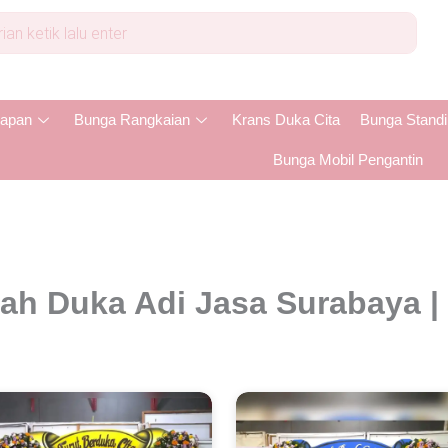
apan
Bunga Rangkaian
Krans Duka Cita
Bunga Stand
Bunga Mobil Pengantin
h Duka Adi Jasa Surabaya |