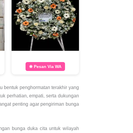
❀ Pesan Via WA
tu bentuk penghormatan terakhir yang
uk perhatian, empati, serta dukungan
sangat penting agar pengiriman bunga
ngan bunga duka cita untuk wilayah