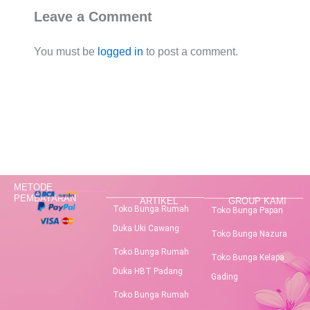
Leave a Comment
You must be
logged in
to post a comment.
METODE
PEMBAYARAN
ARTIKEL
GROUP KAMI
Toko Bunga Rumah
Toko Bunga Papan
Duka Uki Cawang
Toko Bunga Nazura
Toko Bunga Rumah
Toko Bunga Kelapa
Duka HBT Padang
Gading
Toko Bunga Rumah