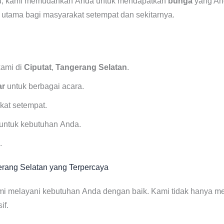
au, kami memudahkan Anda untuk mendapatkan
bunga
yang An
utama bagi masyarakat setempat dan sekitarnya.
ami di
Ciputat
,
Tangerang Selatan
.
ar
untuk berbagai acara.
kat setempat.
ntuk kebutuhan Anda.
.
erang Selatan yang Terpercaya
ami melayani kebutuhan Anda dengan baik. Kami tidak hanya 
if.