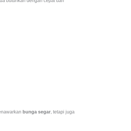
da butuhkan dengan cepat dan
menawarkan
bunga segar
, tetapi juga