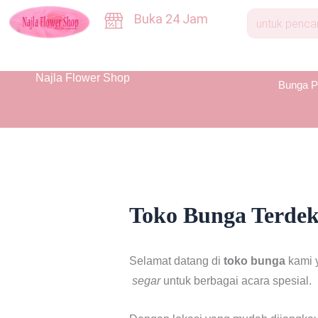
Skip
Buka 24 Jam
to
content
Najla Flower Shop
Bunga P
Toko Bunga Terdeka
Selamat datang di
toko bunga
kami y
segar
untuk berbagai acara spesial.