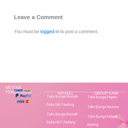
Leave a Comment
You must be
logged in
to post a comment.
METODE
PEMBAYARAN
ARTIKEL
GROUP KAMI
Toko Bunga Rumah
Toko Bunga Papan
Duka Uki Cawang
Toko Bunga Nazura
Toko Bunga Rumah
Toko Bunga Kelapa
Duka HBT Padang
Gading