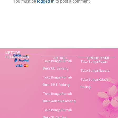
You must be
logged in
to post a comment.
METODE
PEMBAYARAN
ARTIKEL
GROUP KAMI
Toko Bunga Rumah
Toko Bunga Papan
Duka Uki Cawang
Toko Bunga Nazura
Toko Bunga Rumah
Toko Bunga Kelapa
Duka HBT Padang
Gading
Toko Bunga Rumah
Duka Adian Nasonang
Toko Bunga Rumah
Duka St. Carolus