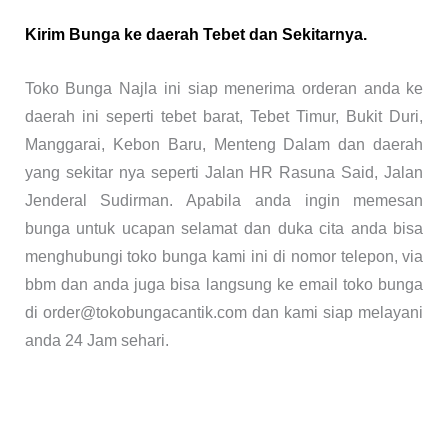
Kirim Bunga ke daerah Tebet dan Sekitarnya.
Toko Bunga Najla ini siap menerima orderan anda ke
daerah ini seperti tebet barat, Tebet Timur, Bukit Duri,
Manggarai, Kebon Baru, Menteng Dalam dan daerah
yang sekitar nya seperti Jalan HR Rasuna Said, Jalan
Jenderal Sudirman. Apabila anda ingin memesan
bunga untuk ucapan selamat dan duka cita anda bisa
menghubungi toko bunga kami ini di nomor telepon, via
bbm dan anda juga bisa langsung ke email toko bunga
di order@tokobungacantik.com dan kami siap melayani
anda 24 Jam sehari.