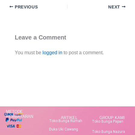
PREVIOUS
NEXT
Leave a Comment
You must be
logged in
to post a comment.
METODE
PEMBAYARAN
ARTIKEL
GROUP KAMI
Toko Bunga Rumah
Toko Bunga Papan
Duka Uki Cawang
Toko Bunga Nazura