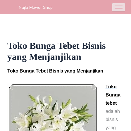
Skip
Najla Flower Shop
to
content
Toko Bunga Tebet Bisnis
yang Menjanjikan
Toko Bunga Tebet Bisnis yang Menjanjikan
Toko
Bunga
tebet
adalah
bisnis
yang