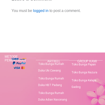
You must be
logged in
to post a comment.
METODE
PEMBAYARAN
ARTIKEL
GROUP KAMI
Toko Bunga Rumah
Toko Bunga Papan
Duka Uki Cawang
Toko Bunga Nazura
Toko Bunga Rumah
Toko Bunga Kelapa
Duka HBT Padang
Gading
Toko Bunga Rumah
Duka Adian Nasonang