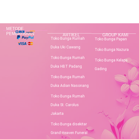
METODE
PEMBAYARAN
ARTIKEL
GROUP KAMI
Toko Bunga Rumah
Toko Bunga Papan
Duka Uki Cawang
Toko Bunga Nazura
Toko Bunga Rumah
Toko Bunga Kelapa
Duka HBT Padang
Gading
Toko Bunga Rumah
Duka Adian Nasonang
Toko Bunga Rumah
Duka St. Carolus
Jakarta
Toko Bunga disekitar
Grand Heaven Funeral