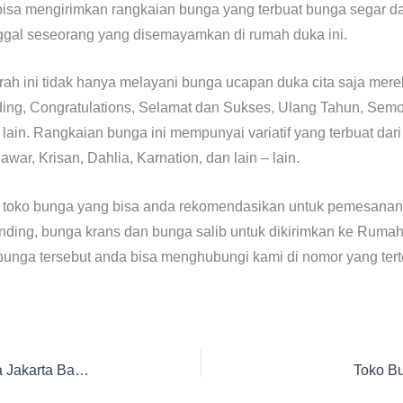
bisa mengirimkan rangkaian bunga yang terbuat bunga segar da
nggal seseorang yang disemayamkan di rumah duka ini.
rah ini tidak hanya melayani bunga ucapan duka cita saja mer
ing, Congratulations, Selamat dan Sukses, Ulang Tahun, Sem
lain. Rangkaian bunga ini mempunyai variatif yang terbuat dari
awar, Krisan, Dahlia, Karnation, dan lain – lain.
u toko bunga yang bisa anda rekomendasikan untuk pemesanan
nding, bunga krans dan bunga salib untuk dikirimkan ke Ruma
unga tersebut anda bisa menghubungi kami di nomor yang terter
Toko Bunga di Rumah Duka Tabitha Ukrida Jakarta Barat
Toko B