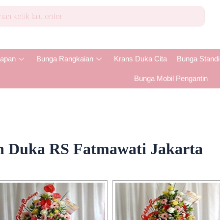
apan
Bunga Rangkaian
Krans Duka Cita
Bunga Stand
Bunga Mobil Pengantin
 Duka RS Fatmawati Jakarta