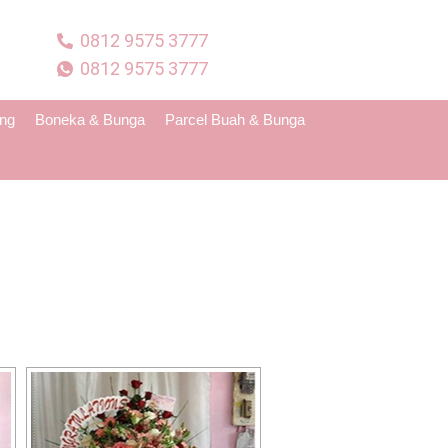
0812 9575 3777
0812 9575 3777
ing
Boneka & Bunga
Parcel Buah & Bunga