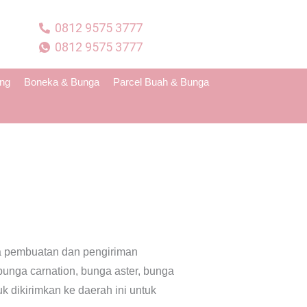
0812 9575 3777
0812 9575 3777
ing
Boneka & Bunga
Parcel Buah & Bunga
sa pembuatan dan pengiriman
 bunga carnation, bunga aster, bunga
k dikirimkan ke daerah ini untuk