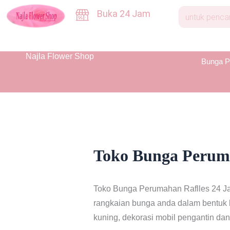
Skip
Buka 24 Jam
to
content
Najla Flower Shop
Bunga P
Toko Bunga Peruma
Toko Bunga Perumahan Raflles 24 Ja
rangkaian bunga anda dalam bentuk b
kuning, dekorasi mobil pengantin dan