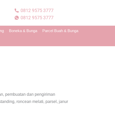
0812 9575 3777
0812 9575 3777
ing
Boneka & Bunga
Parcel Buah & Bunga
nan, pembuatan dan pengiriman
nding, roncean melati, parsel, janur