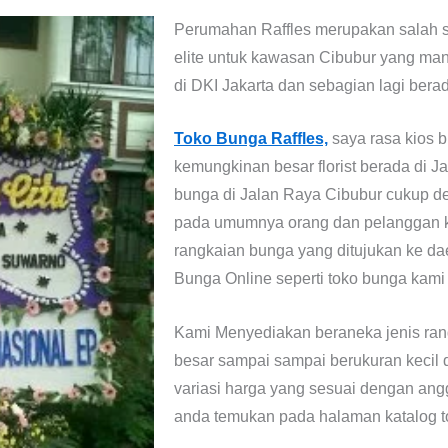
Perumahan Raffles merupakan salah s
elite untuk kawasan Cibubur yang man
di DKI Jakarta dan sebagian lagi bera
Toko Bunga Raffles,
saya rasa kios b
kemungkinan besar florist berada di 
bunga di Jalan Raya Cibubur cukup de
pada umumnya orang dan pelanggan 
rangkaian bunga yang ditujukan ke da
Bunga Online seperti toko bunga kami 
Kami Menyediakan beraneka jenis rang
besar sampai sampai berukuran kecil
variasi harga yang sesuai dengan angg
anda temukan pada halaman katalog to