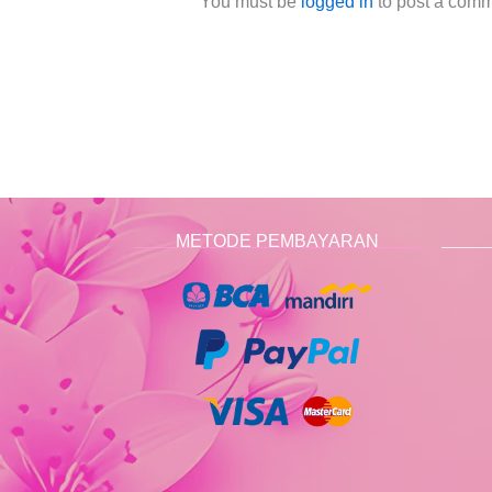
You must be
logged in
to post a comm
METODE PEMBAYARAN