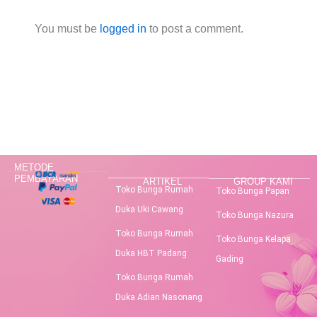
You must be
logged in
to post a comment.
METODE
PEMBAYARAN
ARTIKEL
GROUP KAMI
Toko Bunga Rumah
Toko Bunga Papan
Duka Uki Cawang
Toko Bunga Nazura
Toko Bunga Rumah
Toko Bunga Kelapa
Duka HBT Padang
Gading
Toko Bunga Rumah
Duka Adian Nasonang