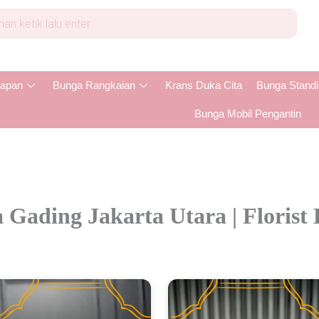
apan
Bunga Rangkaian
Krans Duka Cita
Bunga Stand
Bunga Mobil Pengantin
 Gading Jakarta Utara | Florist