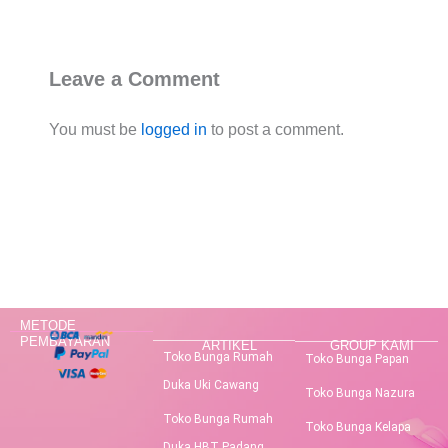
Leave a Comment
You must be
logged in
to post a comment.
METODE
PEMBAYARAN
ARTIKEL
GROUP KAMI
Toko Bunga Rumah
Toko Bunga Papan
Duka Uki Cawang
Toko Bunga Nazura
Toko Bunga Rumah
Toko Bunga Kelapa
Duka HBT Padang