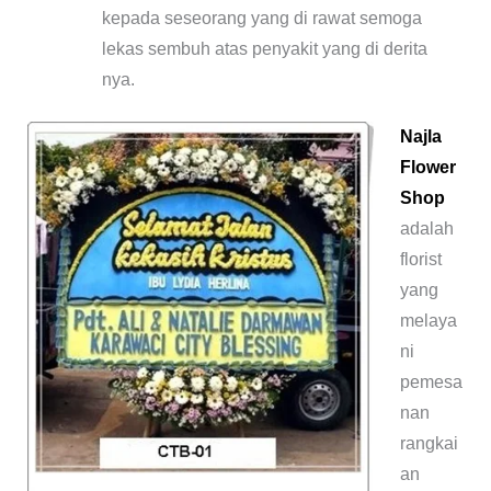
kepada seseorang yang di rawat semoga
lekas sembuh atas penyakit yang di derita
nya.
Najla
Flower
Shop
adalah
florist
yang
melaya
ni
pemesa
nan
rangkai
an