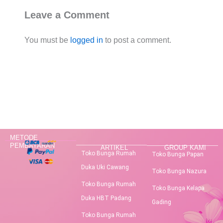
Leave a Comment
You must be
logged in
to post a comment.
METODE
PEMBAYARAN
ARTIKEL
GROUP KAMI
Toko Bunga Rumah
Toko Bunga Papan
Duka Uki Cawang
Toko Bunga Nazura
Toko Bunga Rumah
Toko Bunga Kelapa
Duka HBT Padang
Gading
Toko Bunga Rumah