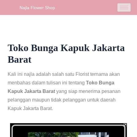
Skip
Najla Flower Shop
to
content
Toko Bunga Kapuk Jakarta
Barat
Kali ini najla adalah salah satu Florist ternama akan
menbahas dalam tulisan ini tentang
Toko Bunga
Kapuk Jakarta Barat
yang siap menerima pesanan
pelanggan maupun tidak pelanggan untuk daerah
Kapuk Jakarta Barat.