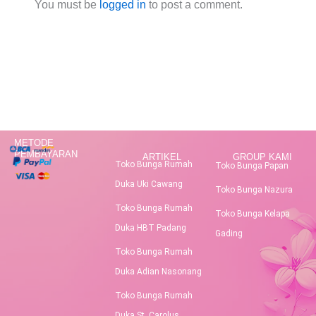
You must be
logged in
to post a comment.
METODE
PEMBAYARAN
ARTIKEL
GROUP KAMI
Toko Bunga Rumah
Toko Bunga Papan
Duka Uki Cawang
Toko Bunga Nazura
Toko Bunga Rumah
Toko Bunga Kelapa
Duka HBT Padang
Gading
Toko Bunga Rumah
Duka Adian Nasonang
Toko Bunga Rumah
Duka St. Carolus