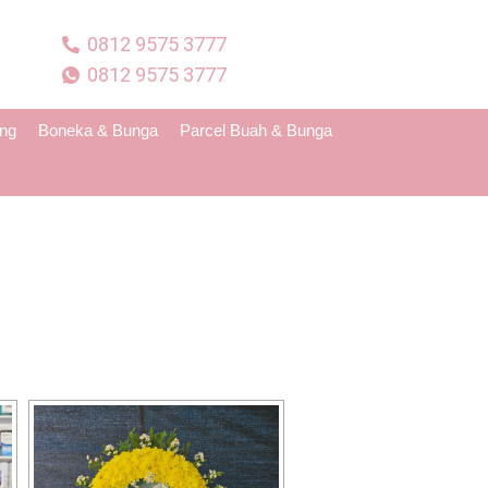
0812 9575 3777
0812 9575 3777
ing
Boneka & Bunga
Parcel Buah & Bunga