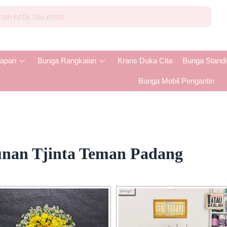
apan
Bunga Rangkaian
Krans Duka Cita
Bunga Stand
Bunga Mobil Pengantin
nan Tjinta Teman Padang