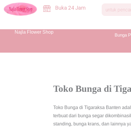
Skip
Buka 24 Jam
to
content
Najla Flower Shop
Bunga P
Toko Bunga di Tig
Toko Bunga di Tigaraksa Banten ada
terbuat dari bunga segar dikombinas
standing, bunga krans, dan lainnya 