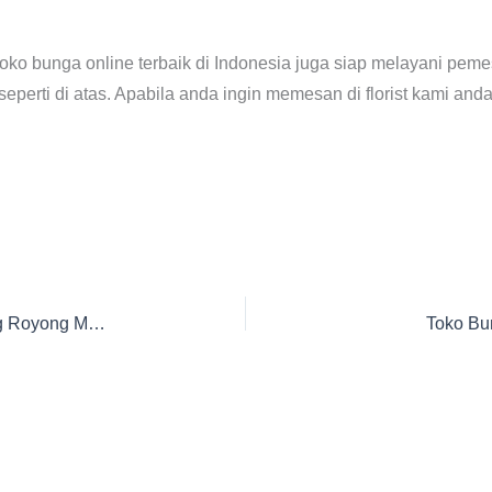
toko bunga online terbaik di Indonesia juga siap melayani pe
eperti di atas. Apabila anda ingin memesan di florist kami an
Toko Bunga di sekitar Rumah Duka Gotong Royong Malang
Toko Bu