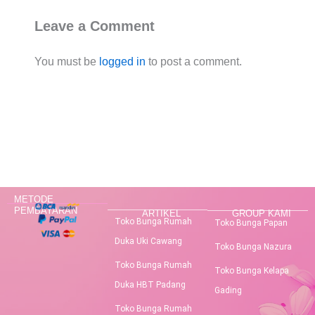
Leave a Comment
You must be
logged in
to post a comment.
METODE
PEMBAYARAN
ARTIKEL
GROUP KAMI
Toko Bunga Rumah
Toko Bunga Papan
Duka Uki Cawang
Toko Bunga Nazura
Toko Bunga Rumah
Toko Bunga Kelapa
Duka HBT Padang
Gading
Toko Bunga Rumah