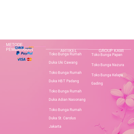
METODE
PEMBAYARAN
ARTIKEL
GROUP KAMI
Toko Bunga Rumah
Toko Bunga Papan
Duka Uki Cawang
Toko Bunga Nazura
Toko Bunga Rumah
Toko Bunga Kelapa
Duka HBT Padang
Gading
Toko Bunga Rumah
Duka Adian Nasonang
Toko Bunga Rumah
Duka St. Carolus
Jakarta