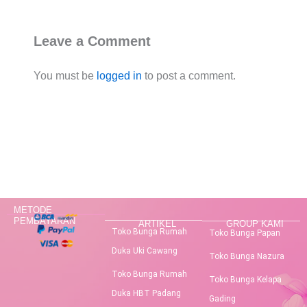
Leave a Comment
You must be
logged in
to post a comment.
METODE
PEMBAYARAN
ARTIKEL
GROUP KAMI
Toko Bunga Rumah
Toko Bunga Papan
Duka Uki Cawang
Toko Bunga Nazura
Toko Bunga Rumah
Toko Bunga Kelapa
Duka HBT Padang
Gading