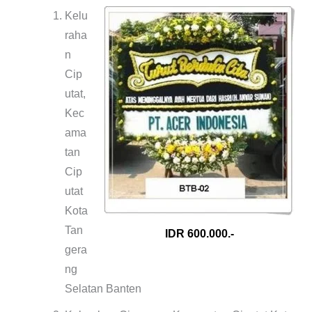
Kelu
raha
n
Cip
utat,
Kec
ama
tan
Cip
utat
Kota
Tan
IDR 600.000.-
gera
ng
Selatan Banten