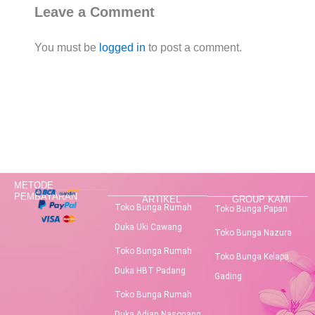
Leave a Comment
You must be
logged in
to post a comment.
METODE
PEMBAYARAN
ARTIKEL
GROUP KAMI
Toko Bunga Rumah
Toko Bunga Papan
Duka Uki Cawang
Toko Bunga Nazura
Toko Bunga Rumah
Toko Bunga Kelapa
Duka HBT Padang
Gading
Toko Bunga Rumah
Duka Adian Nasonang