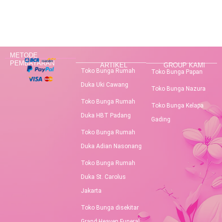
METODE
PEMBAYARAN
ARTIKEL
GROUP KAMI
Toko Bunga Rumah
Toko Bunga Papan
Duka Uki Cawang
Toko Bunga Nazura
Toko Bunga Rumah
Toko Bunga Kelapa
Duka HBT Padang
Gading
Toko Bunga Rumah
Duka Adian Nasonang
Toko Bunga Rumah
Duka St. Carolus
Jakarta
Toko Bunga disekitar
Grand Heaven Funeral