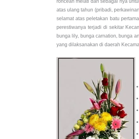
roncean melati dan sebagai nya untu
atas ulang tahun (pribadi, perkawina
selamat atas peletakan batu pertama
perestiwanya terjadi di sekitar Kec
bunga lily, bunga carnation, bunga a
yang dilaksanakan di daerah Kecamat