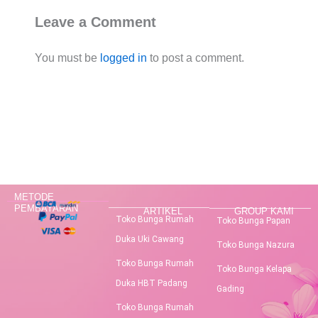
Leave a Comment
You must be
logged in
to post a comment.
METODE
PEMBAYARAN
ARTIKEL
GROUP KAMI
Toko Bunga Rumah
Toko Bunga Papan
Duka Uki Cawang
Toko Bunga Nazura
Toko Bunga Rumah
Toko Bunga Kelapa
Duka HBT Padang
Gading
Toko Bunga Rumah